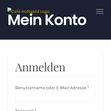
Zum
Inhalt
Mein Konto
springen
Anmelden
Benutzername oder E-Mail-Adresse
*
Passwort
*