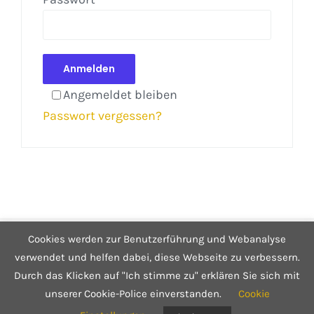
Anmelden
Angemeldet bleiben
Passwort vergessen?
Cookies werden zur Benutzerführung und Webanalyse
© Copyright 2025 Café Hüftgold - Genuss ohne Reue
Kontakt
|
Impressum
|
Datenschutzerklärung
|
Infos zum Shop
verwendet und helfen dabei, diese Webseite zu verbessern.
Durch das Klicken auf "Ich stimme zu" erklären Sie sich mit
unserer Cookie-Police einverstanden.
Cookie
Facebook
Instagram
E-
Mail