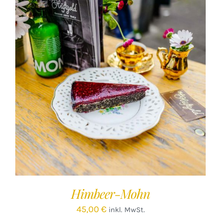
IN DEN WARENKORB
/
DETAILS
Himbeer-Mohn
45,00
€
inkl. MwSt.