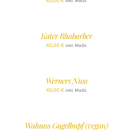
45,00
€
inkl. MwSt.
IN
DEN
WARENKORB
/
Kater Rhabarber
DETAILS
45,00
€
inkl. MwSt.
IN
DEN
WARENKORB
/
Werners Nuss
DETAILS
45,00
€
inkl. MwSt.
IN
DEN
WARENKORB
/
Walnuss Gugelhupf (vegan)
DETAILS