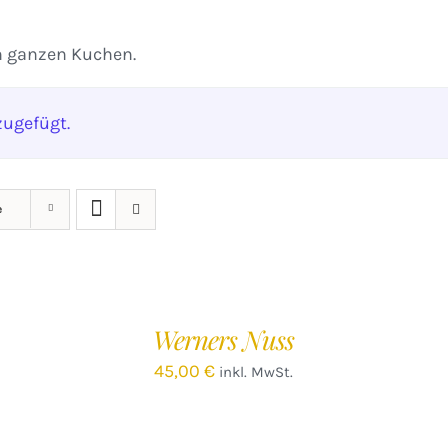
n ganzen Kuchen.
ugefügt.
e
IN
IN
DEN
D
WARENKORB
W
/
Werners Nuss
DETAILS
D
45,00
€
inkl. MwSt.
IN
IN
DEN
D
WARENKORB
W