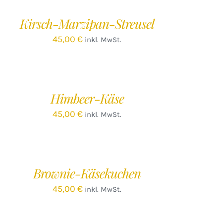
ARENKORB
/
Kirsch-Marzipan-Streusel
ETAILS
45,00
€
inkl. MwSt.
EN
ARENKORB
/
Himbeer-Käse
ETAILS
45,00
€
inkl. MwSt.
EN
ARENKORB
/
Brownie-Käsekuchen
ETAILS
45,00
€
inkl. MwSt.
EN