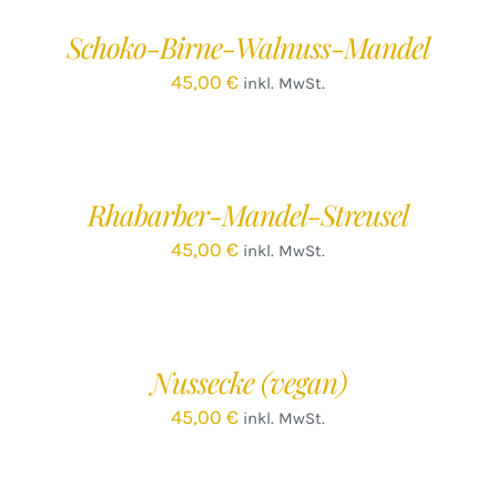
/
Schoko-Birne-Walnuss-Mandel
DETAILS
D
45,00
€
inkl. MwSt.
IN
IN
DEN
D
WARENKORB
W
/
Rhabarber-Mandel-Streusel
DETAILS
D
45,00
€
inkl. MwSt.
IN
DEN
WARENKORB
/
Nussecke (vegan)
DETAILS
45,00
€
inkl. MwSt.
IN
IN
DEN
D