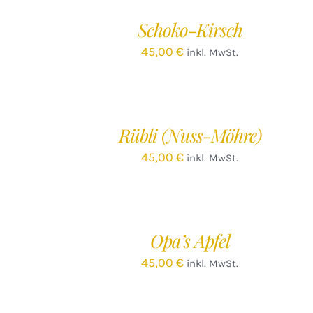
/
Schoko-Kirsch
DETAILS
45,00
€
inkl. MwSt.
IN
DEN
WARENKORB
/
Rübli (Nuss-Möhre)
DETAILS
45,00
€
inkl. MwSt.
IN
DEN
WARENKORB
/
Opa’s Apfel
DETAILS
45,00
€
inkl. MwSt.
IN
DEN