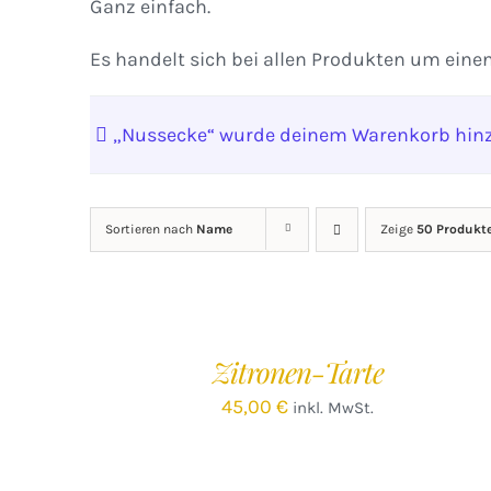
Ganz einfach.
Es handelt sich bei allen Produkten um eine
„Nussecke“ wurde deinem Warenkorb hinz
Sortieren nach
Name
Zeige
50 Produkt
IN
DEN
WARENKORB
/
Zitronen-Tarte
DETAILS
45,00
€
inkl. MwSt.
IN
DEN
WARENKORB