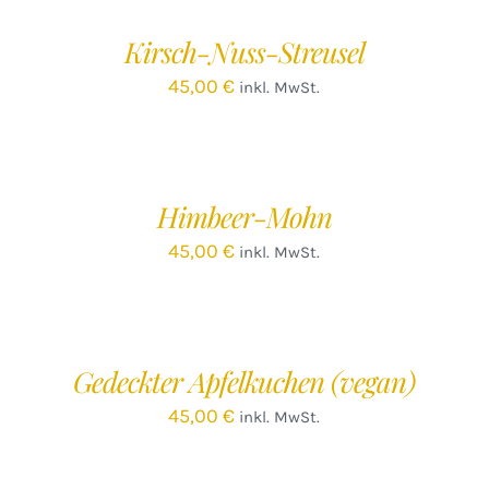
WARENKORB
W
/
Kirsch-Nuss-Streusel
DETAILS
D
45,00
€
inkl. MwSt.
IN
IN
DEN
D
WARENKORB
W
/
Himbeer-Mohn
DETAILS
D
45,00
€
inkl. MwSt.
IN
IN
DEN
D
WARENKORB
W
/
Gedeckter Apfelkuchen (vegan)
DETAILS
D
45,00
€
inkl. MwSt.
IN
IN
DEN
D