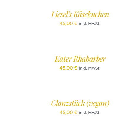
WARENKORB
/
Liesel’s Käsekuchen
DETAILS
45,00
€
inkl. MwSt.
IN
DEN
WARENKORB
/
Kater Rhabarber
DETAILS
45,00
€
inkl. MwSt.
IN
DEN
WARENKORB
/
Glanzstück (vegan)
DETAILS
45,00
€
inkl. MwSt.
IN
DEN