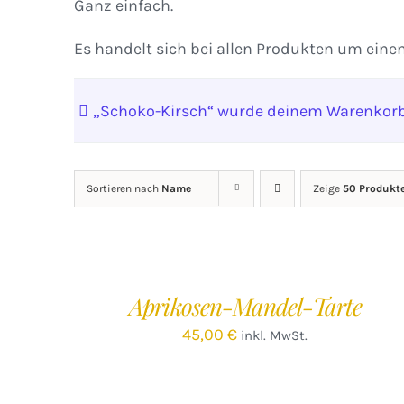
Ganz einfach.
Es handelt sich bei allen Produkten um eine
„Schoko-Kirsch“ wurde deinem Warenkorb
Sortieren nach
Name
Zeige
50 Produkt
IN
DEN
WARENKORB
/
Aprikosen-Mandel-Tarte
DETAILS
45,00
€
inkl. MwSt.
IN
DEN
WARENKORB