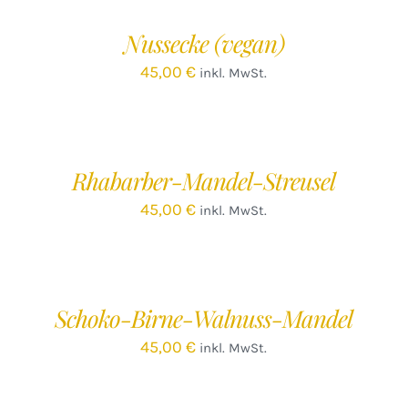
WARENKORB
W
/
Nussecke (vegan)
DETAILS
D
45,00
€
inkl. MwSt.
IN
IN
DEN
D
WARENKORB
W
/
Rhabarber-Mandel-Streusel
DETAILS
D
45,00
€
inkl. MwSt.
IN
DEN
WARENKORB
/
Schoko-Birne-Walnuss-Mandel
DETAILS
45,00
€
inkl. MwSt.
IN
IN
DEN
D