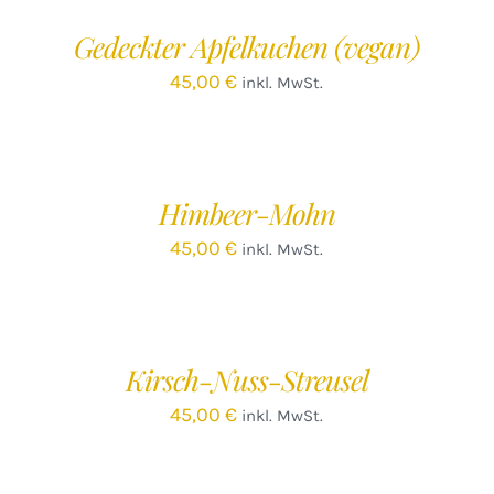
/
Gedeckter Apfelkuchen (vegan)
DETAILS
D
45,00
€
inkl. MwSt.
IN
IN
DEN
D
WARENKORB
W
/
Himbeer-Mohn
DETAILS
D
45,00
€
inkl. MwSt.
IN
IN
DEN
D
WARENKORB
W
/
Kirsch-Nuss-Streusel
DETAILS
D
45,00
€
inkl. MwSt.
IN
IN
DEN
D