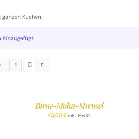
n ganzen Kuchen.
 hinzugefügt.
e
IN
IN
DEN
D
WARENKORB
W
/
Birne-Mohn-Streusel
DETAILS
D
45,00
€
inkl. MwSt.
IN
IN
DEN
D
WARENKORB
W