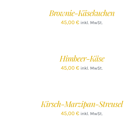
/
Brownie-Käsekuchen
DETAILS
45,00
€
inkl. MwSt.
IN
DEN
WARENKORB
/
Himbeer-Käse
DETAILS
45,00
€
inkl. MwSt.
IN
DEN
WARENKORB
/
Kirsch-Marzipan-Streusel
DETAILS
45,00
€
inkl. MwSt.
IN
DEN