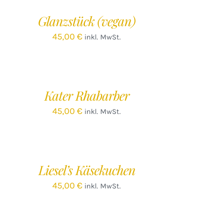
/
Glanzstück (vegan)
ETAILS
45,00
€
inkl. MwSt.
EN
ARENKORB
/
Kater Rhabarber
ETAILS
45,00
€
inkl. MwSt.
EN
ARENKORB
/
Liesel’s Käsekuchen
ETAILS
45,00
€
inkl. MwSt.
EN