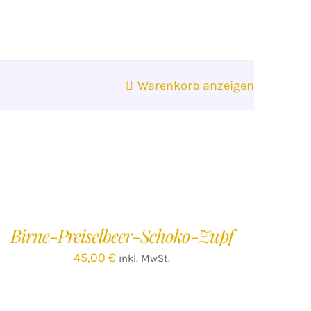
Warenkorb anzeigen
EN
ARENKORB
/
Birne-Preiselbeer-Schoko-Zupf
ETAILS
45,00
€
inkl. MwSt.
EN
ARENKORB