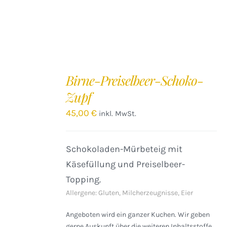
IN
DEN
Birne-Preiselbeer-Schoko-
WARENKORB
Zupf
/
DETAILS
45,00
€
inkl. MwSt.
Schokoladen-Mürbeteig mit
Käsefüllung und Preiselbeer-
Topping.
Allergene: Gluten, Milcherzeugnisse, Eier
Angeboten wird ein ganzer Kuchen. Wir geben
gerne Auskunft über die weiteren Inhaltsstoffe.