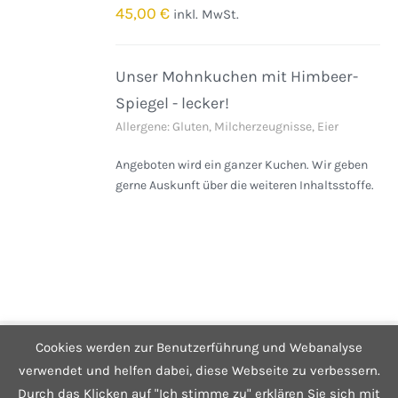
/
45,00
€
inkl. MwSt.
DETAILS
Unser Mohnkuchen mit Himbeer-
Spiegel - lecker!
Allergene: Gluten, Milcherzeugnisse, Eier
Angeboten wird ein ganzer Kuchen. Wir geben
gerne Auskunft über die weiteren Inhaltsstoffe.
Cookies werden zur Benutzerführung und Webanalyse
© Copyright 2025 Café Hüftgold - Genuss ohne Reue
Kontakt
|
Impressum
|
Datenschutzerklärung
|
Infos zum Shop
verwendet und helfen dabei, diese Webseite zu verbessern.
Durch das Klicken auf "Ich stimme zu" erklären Sie sich mit