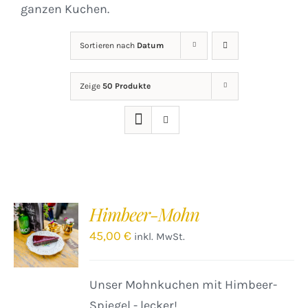
ganzen Kuchen.
Sortieren nach
Datum
Zeige
50 Produkte
Himbeer-Mohn
IN DEN
WARENKORB
45,00
€
inkl. MwSt.
/
DETAILS
Unser Mohnkuchen mit Himbeer-
Spiegel - lecker!