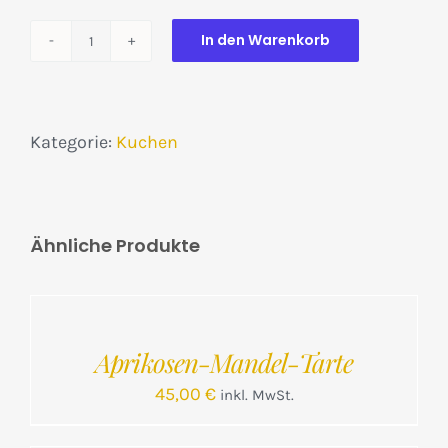
In den Warenkorb
Schoko
Deluxe
Menge
Kategorie:
Kuchen
Ähnliche Produkte
IN
DEN
WARENKORB
/
Aprikosen-Mandel-Tarte
DETAILS
45,00
€
inkl. MwSt.
IN
DEN