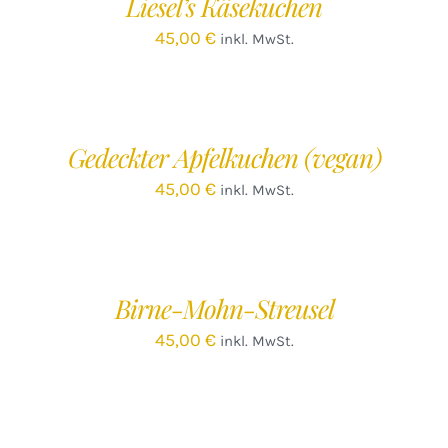
Liesel’s Käsekuchen
DETAILS
45,00
€
inkl. MwSt.
IN
DEN
WARENKORB
/
Gedeckter Apfelkuchen (vegan)
DETAILS
45,00
€
inkl. MwSt.
IN
DEN
WARENKORB
/
Birne-Mohn-Streusel
DETAILS
45,00
€
inkl. MwSt.
IN
DEN
WARENKORB
/