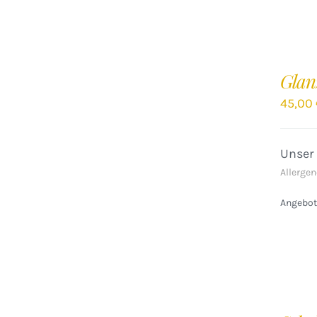
IN
DEN
Glan
WARENKORB
/
45,00
DETAILS
Unser
Allergen
Angebote
IN
DEN