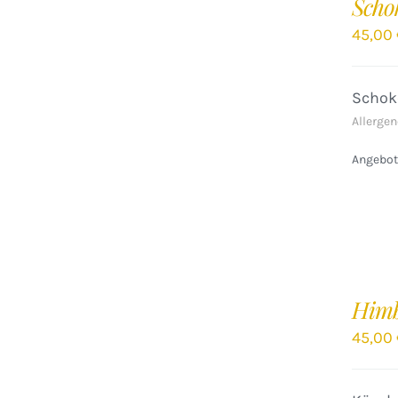
Scho
WARENKORB
/
45,00
DETAILS
Schok
Allergen
Angebote
IN
DEN
Himb
WARENKORB
/
45,00
DETAILS