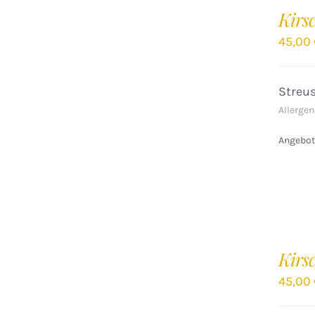
DEN
Kirs
WARENKORB
/
45,00
DETAILS
Streu
Allergen
Angebote
Kirs
45,00