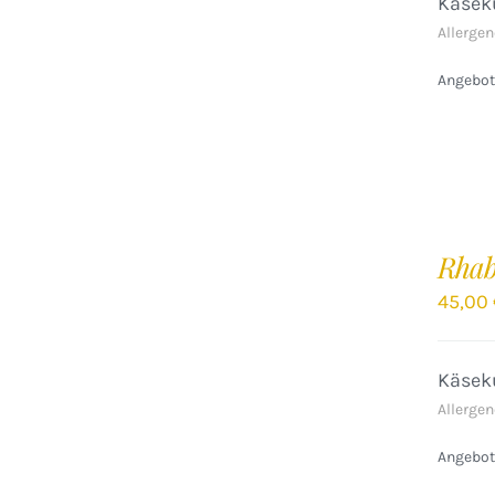
Käseku
Allergen
Angebote
IN
DEN
Rhab
WARENKORB
/
45,00
DETAILS
Käseku
Allergen
Angebote