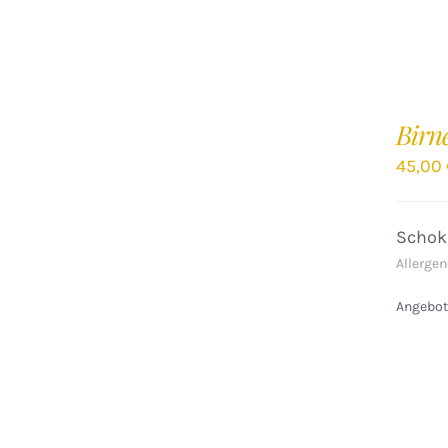
IN
DEN
Birn
WARENKORB
/
45,00
DETAILS
Schok
Allergen
Angebote
IN