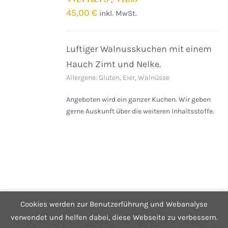
/
45,00
€
inkl. MwSt.
DETAILS
Luftiger Walnusskuchen mit einem
Hauch Zimt und Nelke.
Allergene: Gluten, Eier, Walnüsse
Angeboten wird ein ganzer Kuchen. Wir geben
gerne Auskunft über die weiteren Inhaltsstoffe.
Cookies werden zur Benutzerführung und Webanalyse
© Copyright 2025 Café Hüftgold - Genuss ohne Reue
Kontakt
|
Impressum
|
Datenschutzerklärung
|
Infos zum Shop
verwendet und helfen dabei, diese Webseite zu verbessern.