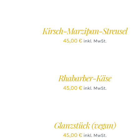
Kirsch-Marzipan-Streusel
45,00
€
inkl. MwSt.
IN
DEN
WARENKORB
/
Rhabarber-Käse
DETAILS
45,00
€
inkl. MwSt.
IN
DEN
WARENKORB
/
Glanzstück (vegan)
DETAILS
45,00
€
inkl. MwSt.