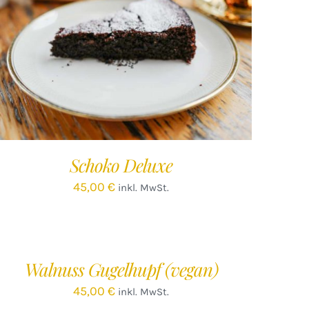
IN DEN WARENKORB
/
DETAILS
Schoko Deluxe
45,00
€
inkl. MwSt.
EN
ARENKORB
/
Walnuss Gugelhupf (vegan)
ETAILS
45,00
€
inkl. MwSt.