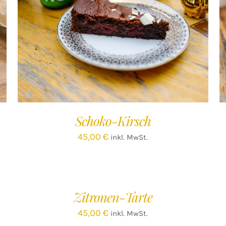
IN DEN WARENKORB
/
DETAILS
Schoko-Kirsch
45,00
€
inkl. MwSt.
IN
IN
DEN
D
WARENKORB
W
/
Zitronen-Tarte
DETAILS
D
45,00
€
inkl. MwSt.