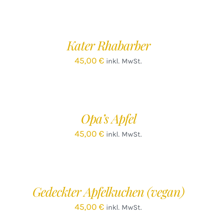
IN
IN
DEN
D
WARENKORB
W
/
Kater Rhabarber
DETAILS
D
45,00
€
inkl. MwSt.
IN
IN
DEN
D
WARENKORB
W
/
Opa’s Apfel
DETAILS
D
45,00
€
inkl. MwSt.
IN
IN
DEN
D
WARENKORB
W
/
Gedeckter Apfelkuchen (vegan)
DETAILS
D
45,00
€
inkl. MwSt.