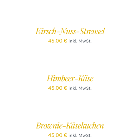
IN
IN
DEN
D
WARENKORB
W
/
Kirsch-Nuss-Streusel
DETAILS
D
45,00
€
inkl. MwSt.
IN
IN
DEN
D
WARENKORB
W
/
Himbeer-Käse
DETAILS
D
45,00
€
inkl. MwSt.
IN
IN
DEN
D
WARENKORB
W
/
Brownie-Käsekuchen
DETAILS
D
45,00
€
inkl. MwSt.