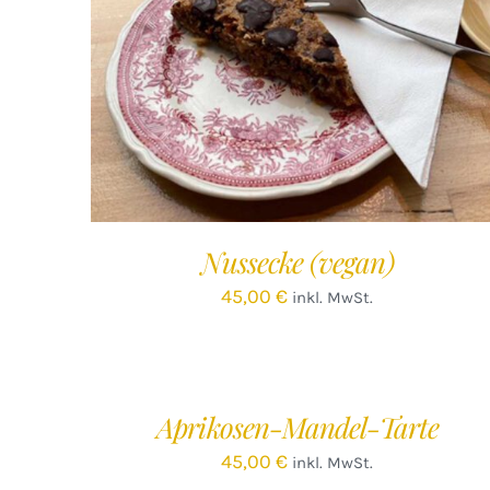
IN DEN WARENKORB
/
DETAILS
Nussecke (vegan)
45,00
€
inkl. MwSt.
IN
DEN
WARENKORB
/
Aprikosen-Mandel-Tarte
DETAILS
45,00
€
inkl. MwSt.