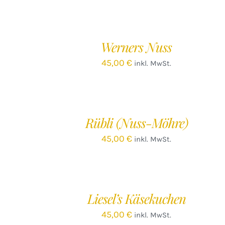
IN
DEN
WARENKORB
/
Werners Nuss
DETAILS
45,00
€
inkl. MwSt.
IN
DEN
WARENKORB
/
Rübli (Nuss-Möhre)
DETAILS
45,00
€
inkl. MwSt.
IN
DEN
WARENKORB
/
Liesel’s Käsekuchen
DETAILS
45,00
€
inkl. MwSt.