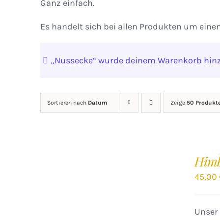
Ganz einfach.
Es handelt sich bei allen Produkten um eine
„Nussecke“ wurde deinem Warenkorb hinz
Sortieren nach
Datum
Zeige
50 Produkt
IN
DEN
Him
WARENKORB
/
45,00
DETAILS
Unser