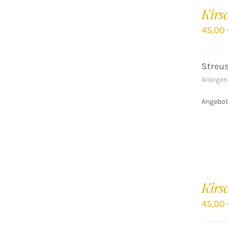
DEN
Kirs
WARENKORB
/
45,00
DETAILS
Streu
Allergen
Angebote
IN
DEN
Kirs
WARENKORB
/
45,00
DETAILS