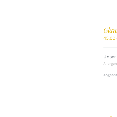
IN
DEN
Glan
WARENKORB
/
45,00
DETAILS
Unser
Allergen
Angebote
IN
DEN