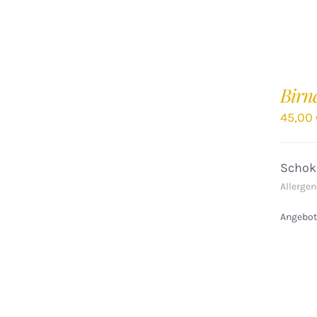
IN
DEN
Birn
WARENKORB
/
45,00
DETAILS
Schok
Allergen
Angebote
IN