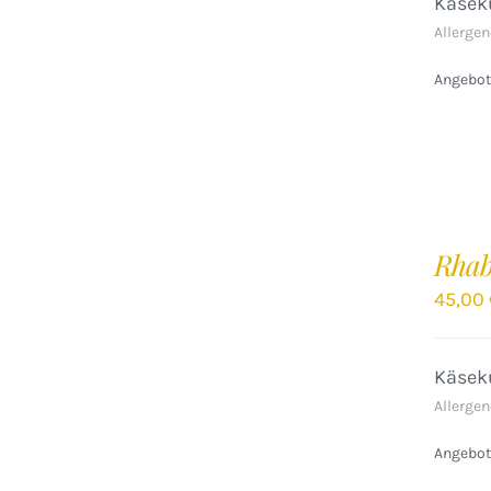
Käseku
Allergen
Angebote
IN
DEN
Rhab
WARENKORB
/
45,00
DETAILS
Käseku
Allergen
Angebote