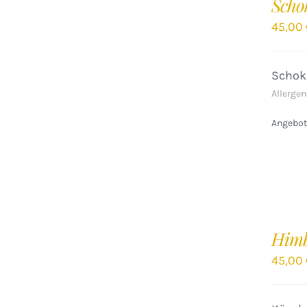
Scho
WARENKORB
/
45,00
DETAILS
Schok
Allergen
Angebote
IN
DEN
Himb
WARENKORB
/
45,00
DETAILS