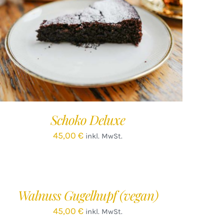
IN DEN WARENKORB
/
DETAILS
Schoko Deluxe
45,00
€
inkl. MwSt.
EN
ARENKORB
/
Walnuss Gugelhupf (vegan)
ETAILS
45,00
€
inkl. MwSt.