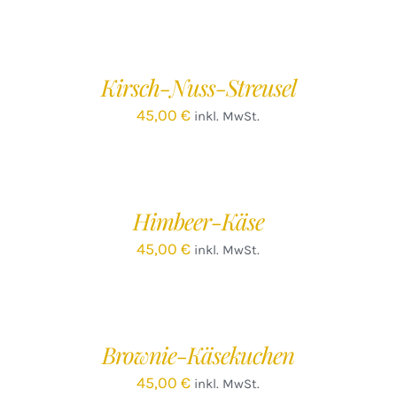
IN
IN
DEN
D
WARENKORB
W
/
Kirsch-Nuss-Streusel
DETAILS
D
45,00
€
inkl. MwSt.
IN
IN
DEN
D
WARENKORB
W
/
Himbeer-Käse
DETAILS
D
45,00
€
inkl. MwSt.
IN
IN
DEN
D
WARENKORB
W
/
Brownie-Käsekuchen
DETAILS
D
45,00
€
inkl. MwSt.