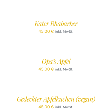
IN
IN
DEN
D
WARENKORB
W
/
Kater Rhabarber
DETAILS
D
45,00
€
inkl. MwSt.
IN
DEN
WARENKORB
/
Opa’s Apfel
DETAILS
45,00
€
inkl. MwSt.
IN
IN
DEN
D
WARENKORB
W
/
Gedeckter Apfelkuchen (vegan)
DETAILS
D
45,00
€
inkl. MwSt.