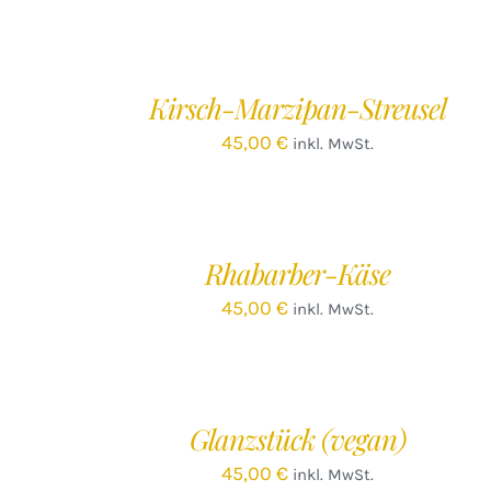
IN
DEN
WARENKORB
/
Kirsch-Marzipan-Streusel
DETAILS
45,00
€
inkl. MwSt.
IN
DEN
WARENKORB
/
Rhabarber-Käse
DETAILS
45,00
€
inkl. MwSt.
IN
DEN
WARENKORB
/
Glanzstück (vegan)
DETAILS
45,00
€
inkl. MwSt.