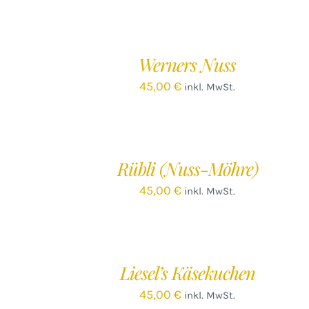
IN
DEN
WARENKORB
/
Werners Nuss
DETAILS
45,00
€
inkl. MwSt.
IN
DEN
WARENKORB
/
Rübli (Nuss-Möhre)
DETAILS
45,00
€
inkl. MwSt.
IN
DEN
WARENKORB
/
Liesel’s Käsekuchen
DETAILS
45,00
€
inkl. MwSt.