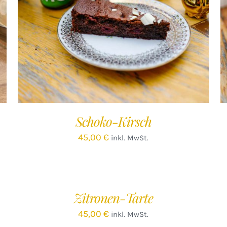
IN DEN WARENKORB
/
DETAILS
Schoko-Kirsch
45,00
€
inkl. MwSt.
IN
IN
DEN
D
WARENKORB
W
/
Zitronen-Tarte
DETAILS
D
45,00
€
inkl. MwSt.