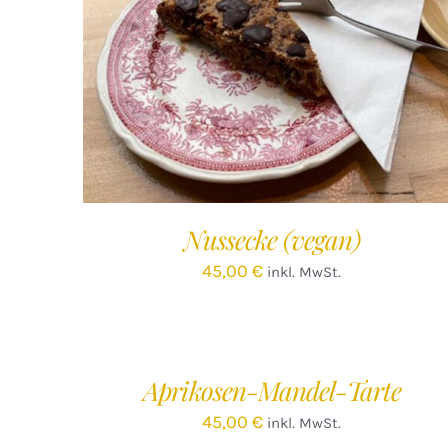
IN DEN WARENKORB
/
DETAILS
Nussecke (vegan)
45,00
€
inkl. MwSt.
IN
DEN
WARENKORB
/
Aprikosen-Mandel-Tarte
DETAILS
45,00
€
inkl. MwSt.