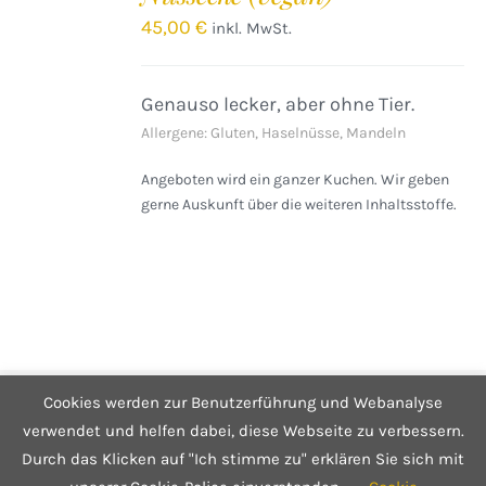
/
45,00
€
inkl. MwSt.
DETAILS
Genauso lecker, aber ohne Tier.
Allergene: Gluten, Haselnüsse, Mandeln
Angeboten wird ein ganzer Kuchen. Wir geben
gerne Auskunft über die weiteren Inhaltsstoffe.
Cookies werden zur Benutzerführung und Webanalyse
© Copyright 2025 Café Hüftgold - Genuss ohne Reue
Kontakt
|
Impressum
|
Datenschutzerklärung
|
Infos zum Shop
verwendet und helfen dabei, diese Webseite zu verbessern.
Durch das Klicken auf "Ich stimme zu" erklären Sie sich mit