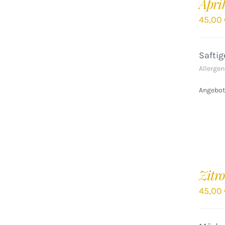
Apri
WARENKORB
/
45,00
DETAILS
Safti
Allergen
Angebote
IN
DEN
Zitr
WARENKORB
/
45,00
DETAILS