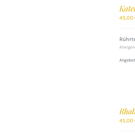
DEN
Kate
WARENKORB
/
45,00
DETAILS
Rührte
Allergen
Angebote
IN
DEN
Rhab
WARENKORB
/
45,00
DETAILS