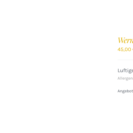
IN
DEN
Wern
WARENKORB
/
45,00
DETAILS
Lufti
Allergen
Angebote
IN