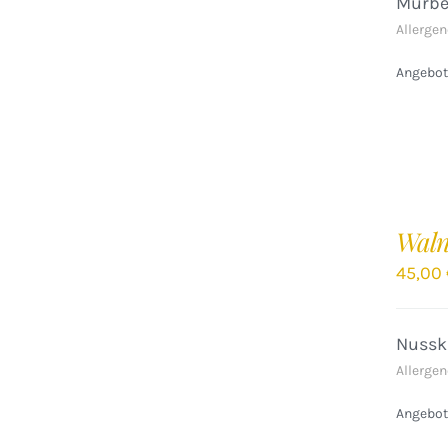
Mürbet
Allergen
Angebote
IN
DEN
Waln
WARENKORB
/
45,00
DETAILS
Nussk
Allergen
Angebote