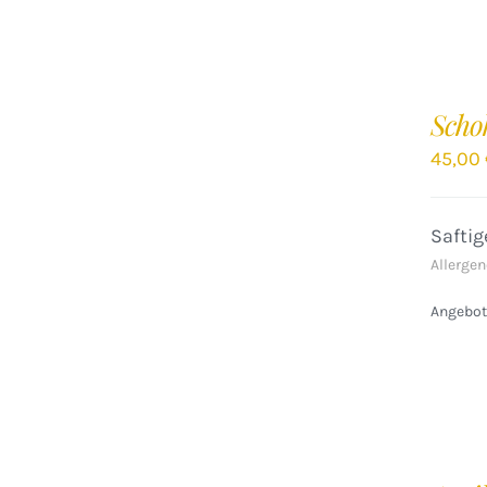
IN
DEN
Scho
WARENKORB
/
45,00
DETAILS
Safti
Allergen
Angebote
IN
DEN