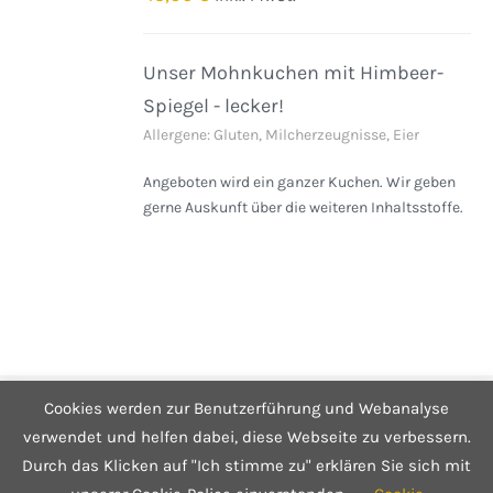
DETAILS
Unser Mohnkuchen mit Himbeer-
Spiegel - lecker!
Allergene: Gluten, Milcherzeugnisse, Eier
Angeboten wird ein ganzer Kuchen. Wir geben
gerne Auskunft über die weiteren Inhaltsstoffe.
Cookies werden zur Benutzerführung und Webanalyse
© Copyright 2025 Café Hüftgold - Genuss ohne Reue
Kontakt
|
Impressum
|
Datenschutzerklärung
|
Infos zum Shop
verwendet und helfen dabei, diese Webseite zu verbessern.
Durch das Klicken auf "Ich stimme zu" erklären Sie sich mit