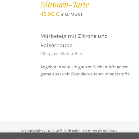
Zitronen-Tarte
WARENKORB
/
45,00
€
inkl. MwSt.
DETAILS
Mürbeteig mit Zitrone und
Baiserhaube.
Allergene: Gluten, Eier
Angeboten wird ein ganzer Kuchen. Wir geben
gerne Auskunft über die weiteren Inhaltsstoffe.
© Copyright 2025 Café Hüftgold - Genuss ohne Reue
Kontakt
|
Impressum
|
Datenschutzerklärung
|
Infos zum Shop