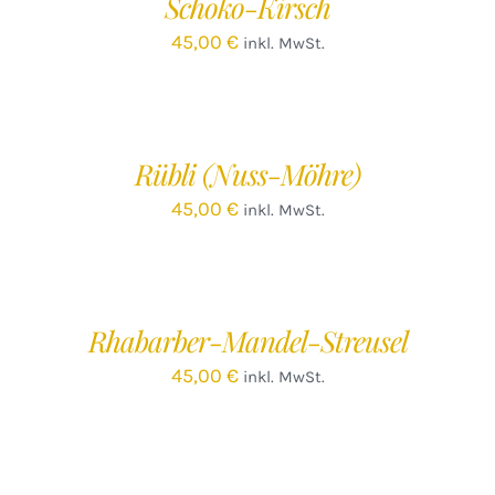
Schoko-Kirsch
45,00
€
inkl. MwSt.
IN
DEN
WARENKORB
/
Rübli (Nuss-Möhre)
DETAILS
45,00
€
inkl. MwSt.
IN
DEN
WARENKORB
/
Rhabarber-Mandel-Streusel
DETAILS
45,00
€
inkl. MwSt.
IN
DEN
WARENKORB
/