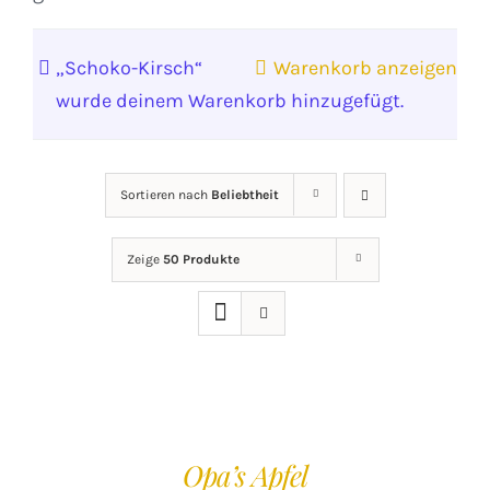
„Schoko-Kirsch“
Warenkorb anzeigen
wurde deinem Warenkorb hinzugefügt.
Sortieren nach
Beliebtheit
Zeige
50 Produkte
IN
DEN
WARENKORB
/
Opa’s Apfel
DETAILS