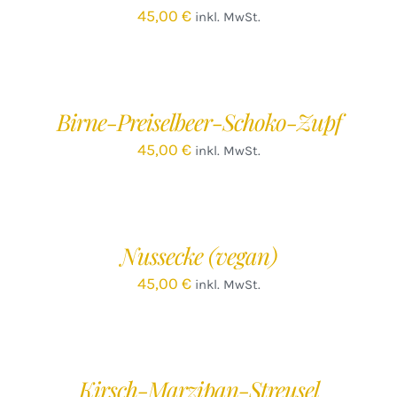
45,00
€
inkl. MwSt.
IN
DEN
WARENKORB
/
Birne-Preiselbeer-Schoko-Zupf
DETAILS
45,00
€
inkl. MwSt.
IN
DEN
WARENKORB
/
Nussecke (vegan)
DETAILS
45,00
€
inkl. MwSt.
IN
DEN
WARENKORB
/
Kirsch-Marzipan-Streusel
DETAILS