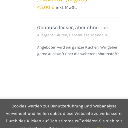
/
45,00
€
inkl. MwSt.
DETAILS
Genauso lecker, aber ohne Tier.
Allergene: Gluten, Haselnüsse, Mandeln
Angeboten wird ein ganzer Kuchen. Wir geben
gerne Auskunft über die weiteren Inhaltsstoffe.
Cookies werden zur Benutzerführung und Webanalyse
© Copyright 2025 Café Hüftgold - Genuss ohne Reue
Kontakt
|
Impressum
|
Datenschutzerklärung
|
Infos zum Shop
verwendet und helfen dabei, diese Webseite zu verbessern.
Durch das Klicken auf "Ich stimme zu" erklären Sie sich mit