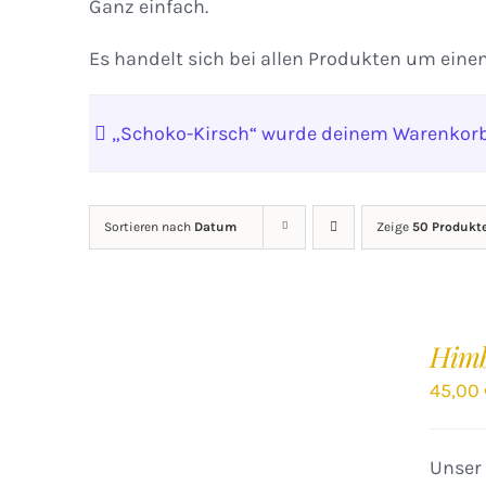
Ganz einfach.
Es handelt sich bei allen Produkten um eine
„Schoko-Kirsch“ wurde deinem Warenkorb
Sortieren nach
Datum
Zeige
50 Produkt
IN
DEN
Him
WARENKORB
/
45,00
DETAILS
Unser