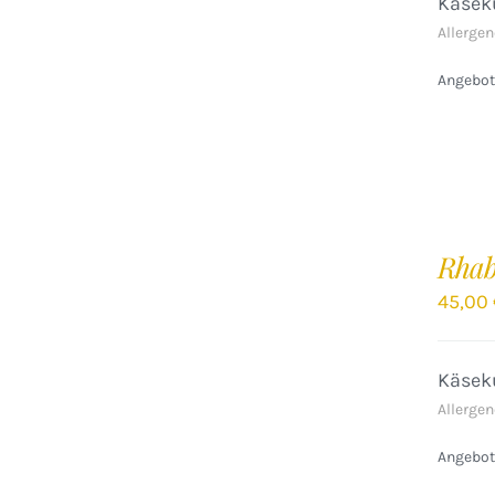
Käseku
Allergen
Angebote
IN
DEN
Rhab
WARENKORB
/
45,00
DETAILS
Käseku
Allergen
Angebote