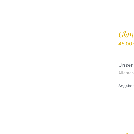
IN
DEN
Glan
WARENKORB
/
45,00
DETAILS
Unser
Allergen
Angebote
IN
DEN