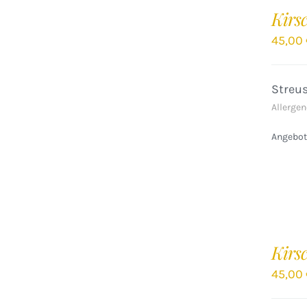
DEN
Kirs
WARENKORB
/
45,00
DETAILS
Streu
Allergen
Angebote
IN
DEN
Kirs
WARENKORB
/
45,00
DETAILS