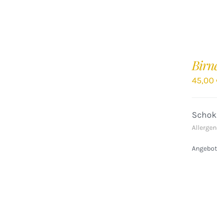
IN
DEN
Birn
WARENKORB
/
45,00
DETAILS
Schok
Allergen
Angebote
IN