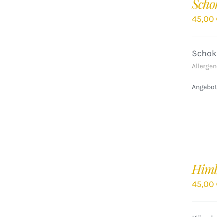
Scho
WARENKORB
/
45,00
DETAILS
Schok
Allergen
Angebote
IN
DEN
Himb
WARENKORB
/
45,00
DETAILS