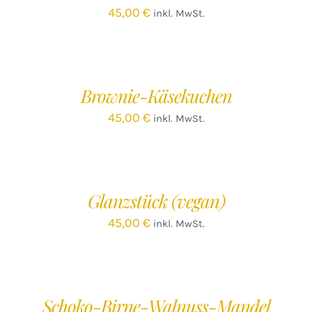
45,00
€
inkl. MwSt.
IN
DEN
WARENKORB
/
Brownie-Käsekuchen
DETAILS
45,00
€
inkl. MwSt.
IN
DEN
WARENKORB
/
Glanzstück (vegan)
DETAILS
45,00
€
inkl. MwSt.
IN
DEN
WARENKORB
/
Schoko-Birne-Walnuss-Mandel
DETAILS