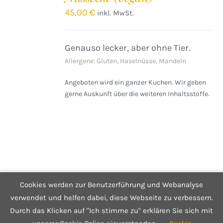
/
45,00
€
inkl. MwSt.
DETAILS
Genauso lecker, aber ohne Tier.
Allergene: Gluten, Haselnüsse, Mandeln
Angeboten wird ein ganzer Kuchen. Wir geben
gerne Auskunft über die weiteren Inhaltsstoffe.
Cookies werden zur Benutzerführung und Webanalyse
© Copyright 2025 Café Hüftgold - Genuss ohne Reue
Kontakt
|
Impressum
|
Datenschutzerklärung
|
Infos zum Shop
verwendet und helfen dabei, diese Webseite zu verbessern.
Durch das Klicken auf "Ich stimme zu" erklären Sie sich mit