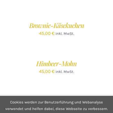
IN
DEN
WARENKORB
/
Brownie-Käsekuchen
DETAILS
45,00
€
inkl. MwSt.
IN
DEN
WARENKORB
/
Himbeer-Mohn
DETAILS
45,00
€
inkl. MwSt.
Cookies werden zur Benutzerführung und Webanalyse
© Copyright 2025 Café Hüftgold - Genuss ohne Reue
Kontakt
|
Impressum
|
Datenschutzerklärung
|
Infos zum Shop
verwendet und helfen dabei, diese Webseite zu verbessern.