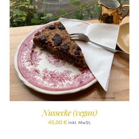
IN DEN WARENKORB
/
DETAILS
Nussecke (vegan)
45,00
€
inkl. MwSt.