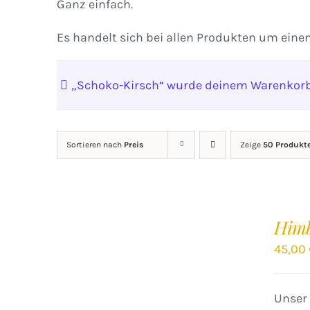
Ganz einfach.
Es handelt sich bei allen Produkten um eine
„Schoko-Kirsch“ wurde deinem Warenkorb
Sortieren nach
Preis
Zeige
50 Produkt
IN
DEN
Him
WARENKORB
/
45,00
DETAILS
Unser