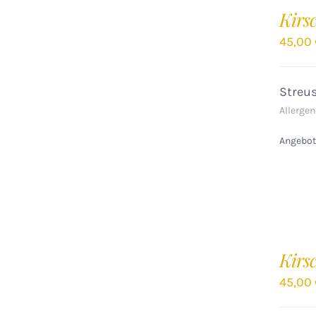
DEN
Kirs
WARENKORB
/
45,00
DETAILS
Streu
Allergen
Angebote
IN
DEN
Kirs
WARENKORB
/
45,00
DETAILS