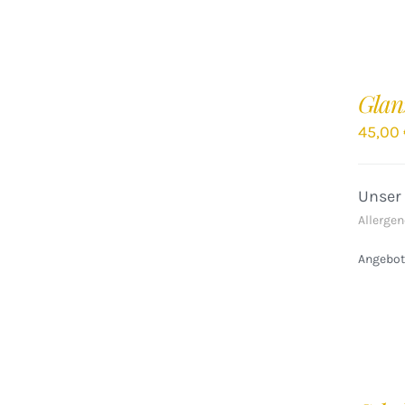
IN
DEN
Glan
WARENKORB
/
45,00
DETAILS
Unser
Allergen
Angebote
IN
DEN