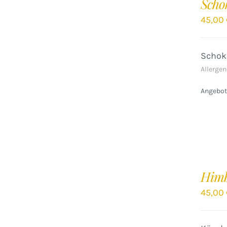
Scho
WARENKORB
/
45,00
DETAILS
Schok
Allergen
Angebote
IN
DEN
Himb
WARENKORB
/
45,00
DETAILS