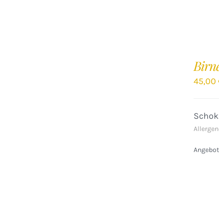
IN
DEN
Birn
WARENKORB
/
45,00
DETAILS
Schok
Allergen
Angebote
IN