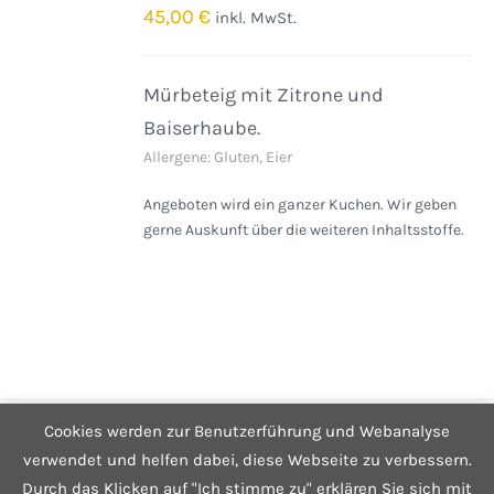
/
45,00
€
inkl. MwSt.
DETAILS
Mürbeteig mit Zitrone und
Baiserhaube.
Allergene: Gluten, Eier
Angeboten wird ein ganzer Kuchen. Wir geben
gerne Auskunft über die weiteren Inhaltsstoffe.
Cookies werden zur Benutzerführung und Webanalyse
© Copyright 2025 Café Hüftgold - Genuss ohne Reue
Kontakt
|
Impressum
|
Datenschutzerklärung
|
Infos zum Shop
verwendet und helfen dabei, diese Webseite zu verbessern.
Durch das Klicken auf "Ich stimme zu" erklären Sie sich mit