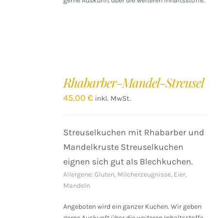
gerne Auskunft über die weiteren Inhaltsstoffe.
IN
DEN
Rhabarber-Mandel-Streusel
WARENKORB
/
45,00
€
inkl. MwSt.
DETAILS
Streuselkuchen mit Rhabarber und
Mandelkruste Streuselkuchen
eignen sich gut als Blechkuchen.
Allergene: Gluten, Milcherzeugnisse, Eier,
Mandeln
Angeboten wird ein ganzer Kuchen. Wir geben
gerne Auskunft über die weiteren Inhaltsstoffe.