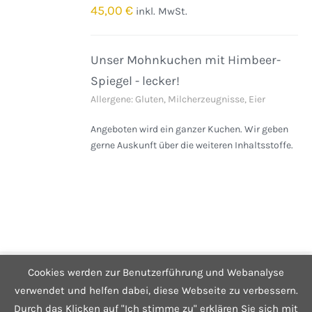
/
45,00
€
inkl. MwSt.
DETAILS
Unser Mohnkuchen mit Himbeer-
Spiegel - lecker!
Allergene: Gluten, Milcherzeugnisse, Eier
Angeboten wird ein ganzer Kuchen. Wir geben
gerne Auskunft über die weiteren Inhaltsstoffe.
Cookies werden zur Benutzerführung und Webanalyse
© Copyright 2025 Café Hüftgold - Genuss ohne Reue
Kontakt
|
Impressum
|
Datenschutzerklärung
|
Infos zum Shop
verwendet und helfen dabei, diese Webseite zu verbessern.
Durch das Klicken auf "Ich stimme zu" erklären Sie sich mit