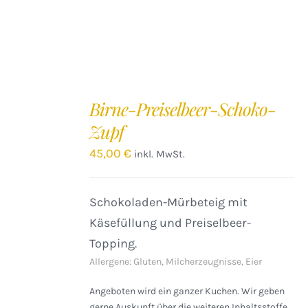
IN
DEN
Birne-Preiselbeer-Schoko-
WARENKORB
Zupf
/
DETAILS
45,00
€
inkl. MwSt.
Schokoladen-Mürbeteig mit
Käsefüllung und Preiselbeer-
Topping.
Allergene: Gluten, Milcherzeugnisse, Eier
Angeboten wird ein ganzer Kuchen. Wir geben
gerne Auskunft über die weiteren Inhaltsstoffe.