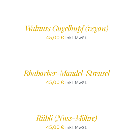
IN
DEN
WARENKORB
/
Walnuss Gugelhupf (vegan)
DETAILS
45,00
€
inkl. MwSt.
IN
DEN
WARENKORB
/
Rhabarber-Mandel-Streusel
DETAILS
45,00
€
inkl. MwSt.
IN
DEN
WARENKORB
/
Rübli (Nuss-Möhre)
DETAILS
45,00
€
inkl. MwSt.