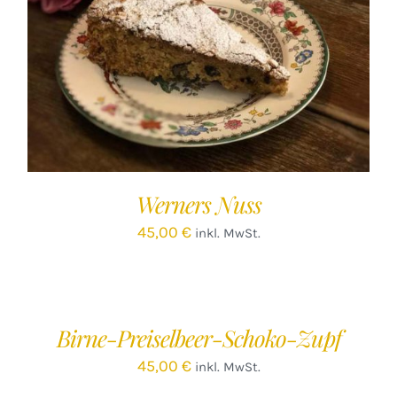
IN DEN WARENKORB
/
DETAILS
Werners Nuss
45,00
€
inkl. MwSt.
IN
DEN
WARENKORB
/
Birne-Preiselbeer-Schoko-Zupf
DETAILS
45,00
€
inkl. MwSt.
IN