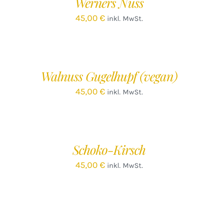
Werners Nuss
DETAILS
45,00
€
inkl. MwSt.
IN
DEN
WARENKORB
/
Walnuss Gugelhupf (vegan)
DETAILS
45,00
€
inkl. MwSt.
IN
DEN
WARENKORB
/
Schoko-Kirsch
DETAILS
45,00
€
inkl. MwSt.
IN
DEN
WARENKORB
/