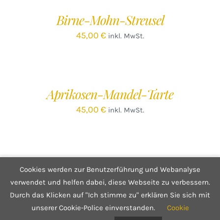
/
Birne-Mohn-Streusel
DETAILS
45,00
€
inkl. MwSt.
IN
DEN
WARENKORB
/
Aprikosen-Mandel-Tarte
DETAILS
45,00
€
inkl. MwSt.
Cookies werden zur Benutzerführung und Webanalyse
© Copyright 2025 Café Hüftgold - Genuss ohne Reue
Kontakt
|
Impressum
|
Datenschutzerklärung
|
Infos zum Shop
verwendet und helfen dabei, diese Webseite zu verbessern.
Durch das Klicken auf "Ich stimme zu" erklären Sie sich mit
unserer Cookie-Police einverstanden.
Cookie
Facebook
Instagram
E-
Mail