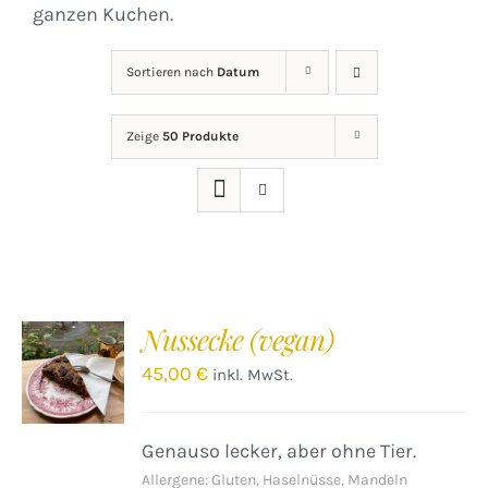
ganzen Kuchen.
Sortieren nach
Datum
Zeige
50 Produkte
Nussecke (vegan)
IN DEN
WARENKORB
45,00
€
inkl. MwSt.
/
DETAILS
Genauso lecker, aber ohne Tier.
Allergene: Gluten, Haselnüsse, Mandeln