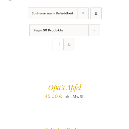
Sortieren nach
Beliebtheit
Zeige
50 Produkte
IN
DEN
WARENKORB
/
Opa’s Apfel
DETAILS
45,00
€
inkl. MwSt.
IN
DEN
WARENKORB
/