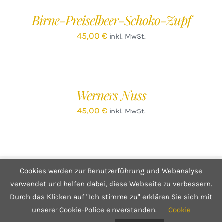
/
Birne-Preiselbeer-Schoko-Zupf
DETAILS
45,00
€
inkl. MwSt.
IN
DEN
WARENKORB
/
Werners Nuss
DETAILS
45,00
€
inkl. MwSt.
Cookies werden zur Benutzerführung und Webanalyse
© Copyright 2025 Café Hüftgold - Genuss ohne Reue
Kontakt
|
Impressum
|
Datenschutzerklärung
|
Infos zum Shop
verwendet und helfen dabei, diese Webseite zu verbessern.
Durch das Klicken auf "Ich stimme zu" erklären Sie sich mit
unserer Cookie-Police einverstanden.
Cookie
Facebook
Instagram
E-
Mail