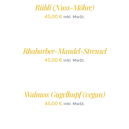
/
Rübli (Nuss-Möhre)
DETAILS
45,00
€
inkl. MwSt.
IN
DEN
WARENKORB
/
Rhabarber-Mandel-Streusel
DETAILS
45,00
€
inkl. MwSt.
IN
DEN
WARENKORB
/
Walnuss Gugelhupf (vegan)
DETAILS
45,00
€
inkl. MwSt.
IN
DEN
WARENKORB