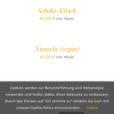
/
Schoko-Kirsch
DETAILS
45,00
€
inkl. MwSt.
IN
DEN
WARENKORB
/
Nussecke (vegan)
DETAILS
45,00
€
inkl. MwSt.
Cookies werden zur Benutzerführung und Webanalyse
© Copyright 2025 Café Hüftgold - Genuss ohne Reue
Kontakt
|
Impressum
|
Datenschutzerklärung
|
Infos zum Shop
verwendet und helfen dabei, diese Webseite zu verbessern.
Durch das Klicken auf "Ich stimme zu" erklären Sie sich mit
unserer Cookie-Police einverstanden.
Cookie
Facebook
Instagram
E-
Mail